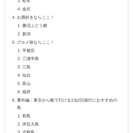
松本
金沢
お酒好きならここ！
勝沼ぶどう郷
新潟
グルメ旅ならここ！
宇都宮
三浦半島
三島
仙台
富山
福井
番外編：東京から船で行ける1泊2日旅行におすすめの
島
初島
伊豆大島
式根島