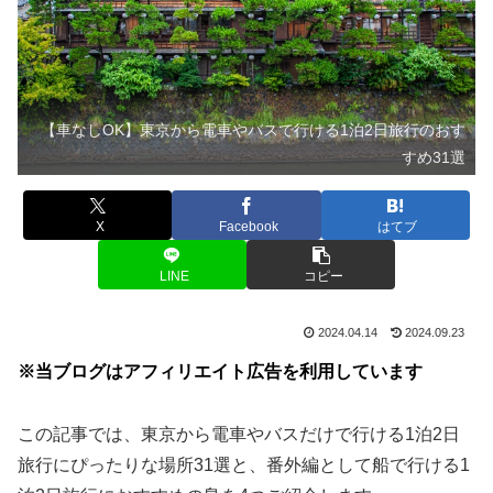
【車なしOK】東京から電車やバスで行ける1泊2日旅行のおす
すめ31選
X
Facebook
はてブ
LINE
コピー
2024.04.14
2024.09.23
※当ブログはアフィリエイト広告を利用しています
この記事では、東京から電車やバスだけで行ける1泊2日
旅行にぴったりな場所31選と、番外編として船で行ける1