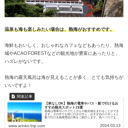
温泉も海も楽しみたい場合は、熱海がおすすめです。
海鮮もおいしく、おしゃれなカフェなどもあったり、熱海
城やACAO FORESTなどの観光地が豊富にあったりと、
ハズレがないです。
熱海の露天風呂は海が見えることが多く、とても気持ちが
いいですよ！
【車なしOK】熱海の電車やバス・船で行けるお
すすめ観光スポット19選
熱海は電車やバスでたくさんの観光地をまわることができ
ます。その中でも特に行きやすく、おすすめのスポットと
船で行ける熱海周辺の島をご紹介します。色々バスでまわ
る方は乗り放題チケットが圧倒的にお得なので、事前に購
入することをおすすめします！KK...
2024.03.13
www.arinko-trip.com