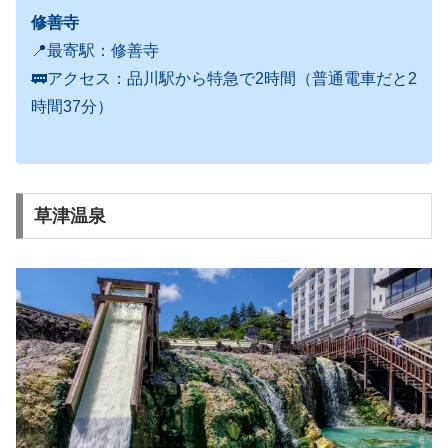
修善寺
📍最寄駅：修善寺
🚃アクセス：品川駅から特急で2時間（普通電車だと2
時間37分）
草津温泉