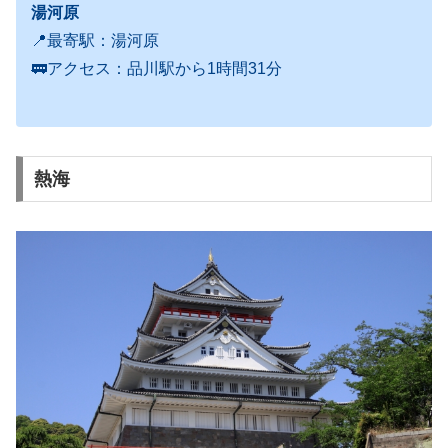
湯河原
📍最寄駅：湯河原
🚃アクセス：品川駅から1時間31分
熱海