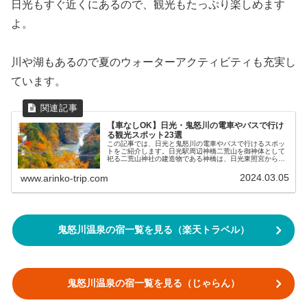
日光もすぐ近くにあるので、観光もたっぷり楽しめます
よ。
川や湖もあるので夏のウォーターアクティビティも充実し
ています。
【車なしOK】日光・鬼怒川の電車やバスで行け
る観光スポット23選
この記事では、日光と鬼怒川の電車やバスで行けるスポッ
トをご紹介します。日光駅周辺神橋二荒山を御神体として
祀る二荒山神社の建造物である神橋は、日光東照宮からも
近い、美しい橋です。周辺にはカフェやレストラン、お土
産やさんなどもあり、日光東照宮観...
2024.03.05
www.arinko-trip.com
鬼怒川温泉の宿一覧を見る（楽天トラベル）
鬼怒川温泉の宿一覧を見る（じゃらん）