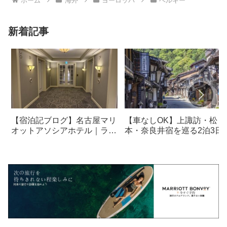
ホーム
海外
ヨーロッパ
ベルギー
新着記事
【宿泊記ブログ】名古屋マリ
【車なしOK】上諏訪・松
オットアソシアホテル｜ラウ
本・奈良井宿を巡る2泊3日
ンジ・朝食も解説！
光モデルコース