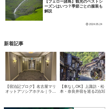
【フェロー諸島】観光のベストシ
ーズンはいつ？季節ごとの服装も
解説
2024.05.24
新着記事
【宿泊記ブログ】名古屋マリ
【車なしOK】上諏訪・松
オットアソシアホテル｜ラウ
本・奈良井宿を巡る2泊3日
ンジ・朝食も解説！
光モデルコース