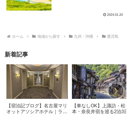
2024.01.20
ホーム
地域から探す
九州・沖縄
鹿児島
新着記事
【宿泊記ブログ】名古屋マリ
【車なしOK】上諏訪・松
オットアソシアホテル｜ラウ
本・奈良井宿を巡る2泊3日
ンジ・朝食も解説！
光モデルコース