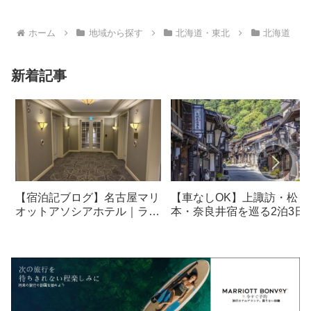
ホーム
地域から探す
北海道・東北
北海道
新着記事
【宿泊記ブログ】名古屋マリ
【車なしOK】上諏訪・松
オットアソシアホテル｜ラウ
本・奈良井宿を巡る2泊3日
ンジ・朝食も解説！
光モデルコース