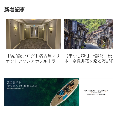
新着記事
【宿泊記ブログ】名古屋マリ
【車なしOK】上諏訪・松
オットアソシアホテル｜ラウ
本・奈良井宿を巡る2泊3日
ンジ・朝食も解説！
光モデルコース