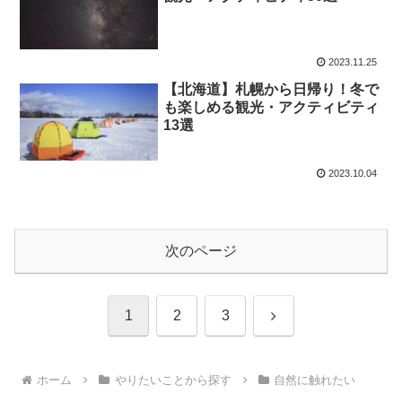
2023.11.25
【北海道】札幌から日帰り！冬で
も楽しめる観光・アクティビティ
13選
2023.10.04
次のページ
次
1
2
3
へ
ホーム
やりたいことから探す
自然に触れたい