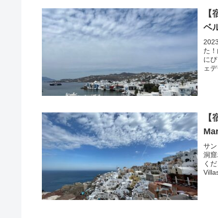
【
ベ
20
た！
にぴ
ェデ
【
Mar
サン
洞窟
くだ
Villa