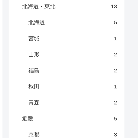
北海道・東北
13
北海道
5
宮城
1
山形
2
福島
2
秋田
1
前に知っ
【宿泊記ブログ】HOTEL
点8選！
THE MITSUI KYOTOのスパ
や朝食を解説
青森
2
近畿
5
京都
3