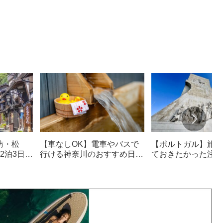
訪・松
【車なしOK】電車やバスで
【ポルトガル】旅行
2泊3日観
行ける神奈川のおすすめ日帰
ておきたかった注意
り温泉・サウナ18選
治安も解説