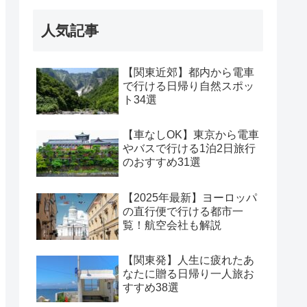
人気記事
【関東近郊】都内から電車
で行ける日帰り自然スポッ
ト34選
【車なしOK】東京から電車
やバスで行ける1泊2日旅行
のおすすめ31選
【2025年最新】ヨーロッパ
の直行便で行ける都市一
覧！航空会社も解説
【関東発】人生に疲れたあ
なたに贈る日帰り一人旅お
すすめ38選