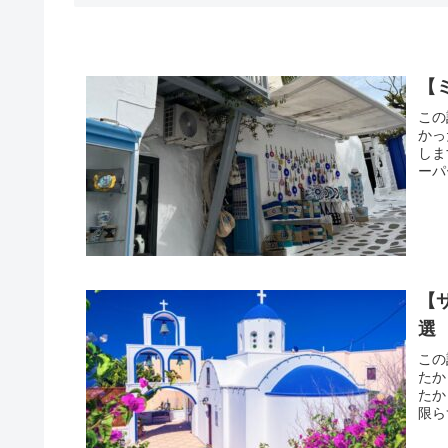
【
この
かっ
しま
ーパ
【
選
この
たか
たか
限ら