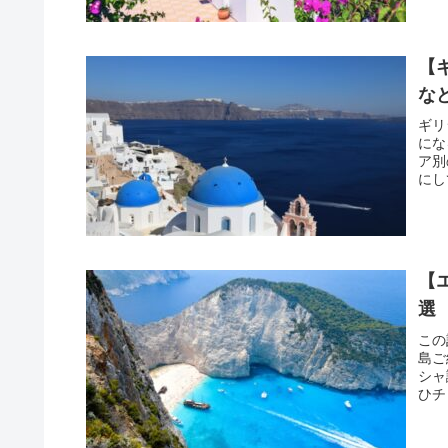
【
な
ギリ
にな
ア別
にし
【
選
この
島ご
シャ
ひチ