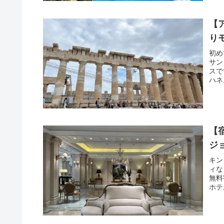
【
り
初め
サン
スで
ハネ
【
ジ
キン
ィな
無料
ホテ