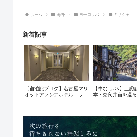
ホーム
海外
ヨーロッパ
ギリシャ
新着記事
【宿泊記ブログ】名古屋マリ
【車なしOK】上諏
オットアソシアホテル｜ラウ
本・奈良井宿を巡る
ンジ・朝食も解説！
光モデルコース