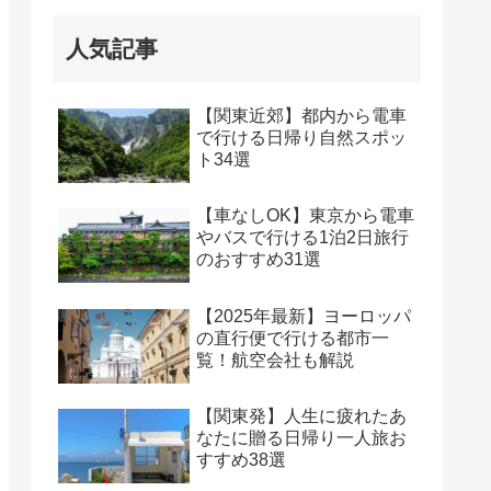
人気記事
【関東近郊】都内から電車
で行ける日帰り自然スポッ
ト34選
【車なしOK】東京から電車
やバスで行ける1泊2日旅行
のおすすめ31選
【2025年最新】ヨーロッパ
の直行便で行ける都市一
覧！航空会社も解説
【関東発】人生に疲れたあ
なたに贈る日帰り一人旅お
すすめ38選