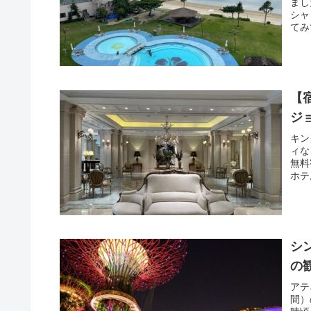
まし
シャ
てみ
【
ジ
キン
ィな
無料
ホテ
シ
の
アテ
間）