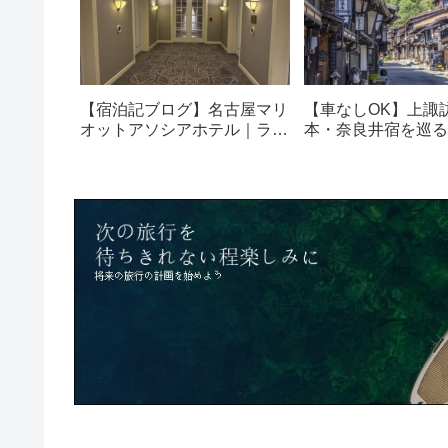
【宿泊記ブログ】名古屋マリ
【車なしOK】上諏
オットアソシアホテル｜ラウ
本・奈良井宿を巡る
ンジ・朝食も解説！
光モデルコース