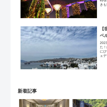
時頃
きも
【
ベ
20
た！
にぴ
ェデ
新着記事