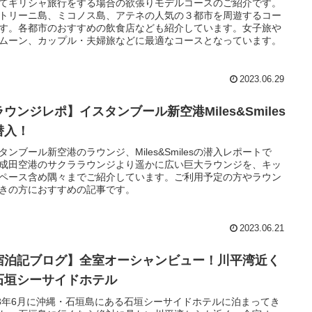
てギリシャ旅行をする場合の欲張りモデルコースのご紹介です。
トリーニ島、ミコノス島、アテネの人気の３都市を周遊するコー
す。各都市のおすすめの飲食店なども紹介しています。女子旅や
ムーン、カップル・夫婦旅などに最適なコースとなっています。
2023.06.29
ウンジレポ】イスタンブール新空港Miles&Smiles
潜入！
タンブール新空港のラウンジ、Miles&Smilesの潜入レポートで
成田空港のサクララウンジより遥かに広い巨大ラウンジを、キッ
ペース含め隅々までご紹介しています。ご利用予定の方やラウン
きの方におすすめの記事です。
2023.06.21
宿泊記ブログ】全室オーシャンビュー！川平湾近く
石垣シーサイドホテル
23年6月に沖縄・石垣島にある石垣シーサイドホテルに泊まってき