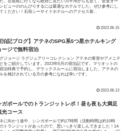
た。石垣島に行くなら絶対に見たい川平湾からも近く、全室オー
ンビューののんびりするには最適なホテルでした。ぜひ参考にし
てください！石垣シーサイドホテルへのアクセス新...
2023.06.15
宿泊記ブログ】アテネのSPG系5つ星ホテルキング
ョージで無料宿泊
グジョージ ラグジュアリーコレクション アテネの客室やアメニテ
どをご紹介しています。2023年5月の宿泊記です。マリオットの
宿泊特典で予約し、デラックスルームに宿泊しました。アテネの
ルを検討されている方の参考になれば幸いです。
2023.06.13
ンガポールでのトランジットレポ！昼も夜も大満足
観光コース
ネに向かう途中、シンガポールで約17時間（活動時間は約10時
のトランジットがあったので、思いっきり楽しんできました！14