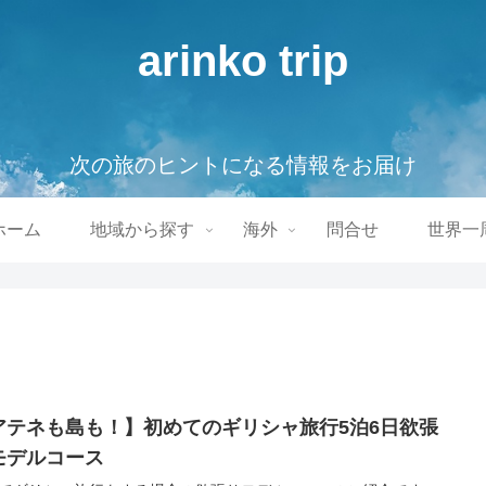
arinko trip
次の旅のヒントになる情報をお届け
ホーム
地域から探す
海外
問合せ
世界一
アテネも島も！】初めてのギリシャ旅行5泊6日欲張
モデルコース