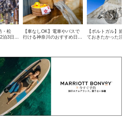
訪・松
【車なしOK】電車やバスで
【ポルトガル】旅行
2泊3日観
行ける神奈川のおすすめ日帰
ておきたかった注意
り温泉・サウナ18選
治安も解説