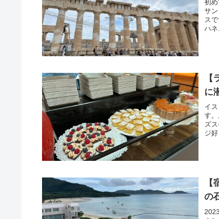
初め
サン
スで
ハネ
【ラ
に
イス
す。
ズス
ジ好
【
の
20