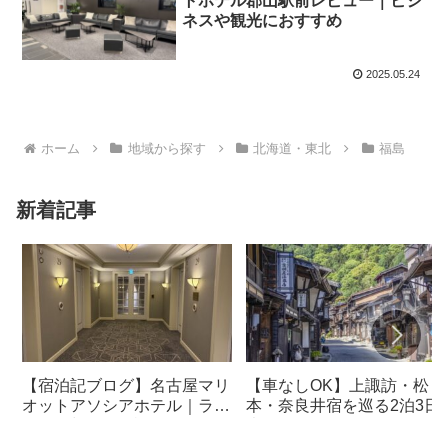
トホテル郡山駅前レビュー｜ビジ
ネスや観光におすすめ
2025.05.24
ホーム
地域から探す
北海道・東北
福島
新着記事
【宿泊記ブログ】名古屋マリ
【車なしOK】上諏訪・松
オットアソシアホテル｜ラウ
本・奈良井宿を巡る2泊3日
ンジ・朝食も解説！
光モデルコース