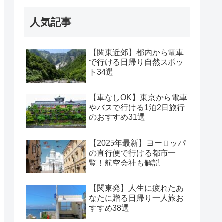
人気記事
【関東近郊】都内から電車
で行ける日帰り自然スポッ
ト34選
【車なしOK】東京から電車
やバスで行ける1泊2日旅行
のおすすめ31選
【2025年最新】ヨーロッパ
の直行便で行ける都市一
覧！航空会社も解説
【関東発】人生に疲れたあ
なたに贈る日帰り一人旅お
すすめ38選