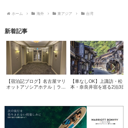
ホーム
海外
東アジア
台湾
新着記事
【宿泊記ブログ】名古屋マリ
【車なしOK】上諏訪・松
オットアソシアホテル｜ラウ
本・奈良井宿を巡る2泊3日
ンジ・朝食も解説！
光モデルコース