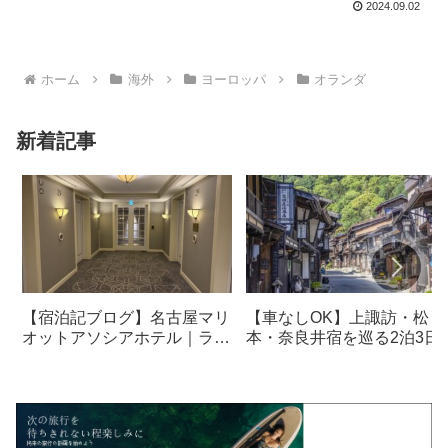
2024.09.02
ホーム
海外
ヨーロッパ
オランダ
新着記事
【宿泊記ブログ】名古屋マリ
【車なしOK】上諏訪・松
オットアソシアホテル｜ラウ
本・奈良井宿を巡る2泊3日
ンジ・朝食も解説！
光モデルコース