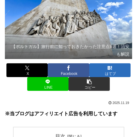
【ポルトガル】旅行前に知っておきたかった注意点8選！治安
も解説
X
Facebook
はてブ
LINE
コピー
2025.11.19
※当ブログはアフィリエイト広告を利用しています
目次