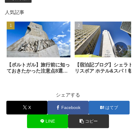
人気記事
【ポルトガル】旅行前に知っ
【宿泊記ブログ】シェラト
ておきたかった注意点8選！
リスボア ホテル&スパ！朝
治安も解説
やラウンジもレビュー
シェアする
X
Facebook
はてブ
LINE
コピー