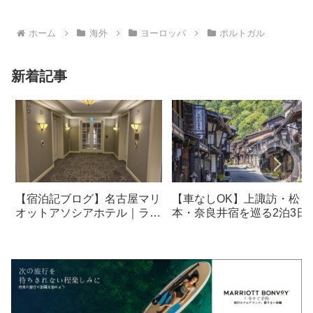
ホーム
海外
ヨーロッパ
ポルトガル
新着記事
【宿泊記ブログ】名古屋マリ
【車なしOK】上諏訪・松
オットアソシアホテル｜ラウ
本・奈良井宿を巡る2泊3日
ンジ・朝食も解説！
光モデルコース