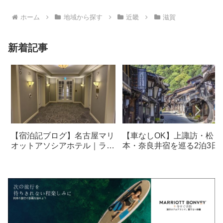
ホーム
地域から探す
近畿
滋賀
新着記事
【宿泊記ブログ】名古屋マリ
【車なしOK】上諏訪・松
オットアソシアホテル｜ラウ
本・奈良井宿を巡る2泊3日
ンジ・朝食も解説！
光モデルコース