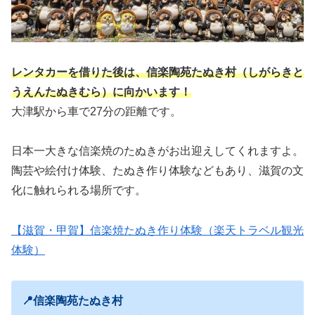
レンタカーを借りた後は、信楽陶苑たぬき村（しがらきと
うえんたぬきむら）に向かいます！
大津駅から車で27分の距離です。
日本一大きな信楽焼のたぬきがお出迎えしてくれますよ。
陶芸や絵付け体験、たぬき作り体験などもあり、滋賀の文
化に触れられる場所です。
【滋賀・甲賀】信楽焼たぬき作り体験（楽天トラベル観光
体験）
📍信楽陶苑たぬき村