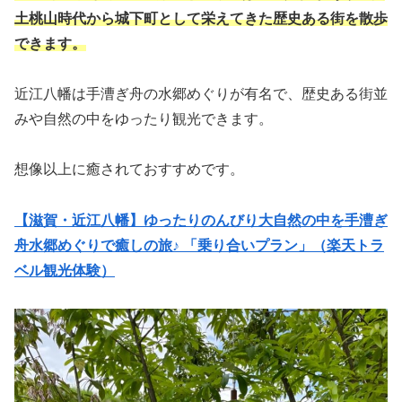
土桃山時代から城下町として栄えてきた歴史ある街を散歩
できます。
近江八幡は手漕ぎ舟の水郷めぐりが有名で、歴史ある街並
みや自然の中をゆったり観光できます。
想像以上に癒されておすすめです。
【滋賀・近江八幡】ゆったりのんびり大自然の中を手漕ぎ
舟水郷めぐりで癒しの旅♪ 「乗り合いプラン」（楽天トラ
ベル観光体験）