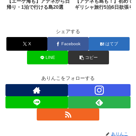
【エーゲ海も】アテネから日
【アテネも島も！】初めて
帰り・1泊で行ける島20選
ギリシャ旅行5泊6日欲張り
デルコース
シェアする
X
Facebook
はてブ
LINE
コピー
ありんこをフォローする
ありんこ