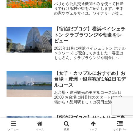
パリから公共交通機関のみを使って日帰
りで行ける村や街をご紹介します。モネ
の家やヴェルサイユ、ワイナリーがある
街ボルドーやロワールなどのフランス国
内はもちろん、イギリスやベルギー、ス
イス、ルクセンブルクなど近隣の国にも
【宿泊記ブログ】横浜ベイシェラ
足を伸ばせますよ。
トン クラブラウンジや朝食をレ
ビュー
2023年11月に横浜ベイシェラトン ホテル
＆タワーズに宿泊してきました！客室は
もちろん、クラブラウンジや朝食につい
ても詳しくご紹介します！横浜ベイシェ
ラトンへのアクセス最寄駅は横浜駅で、
西口から徒歩1分とかなりアクセス良好で
【女子・カップルにおすすめ】お
す！横浜駅西口...
台場・豊洲・銀座観光1泊2日モデ
ルコース
お台場・豊洲観光のモデルコース1日目
10:00 お台場に到着旅のスタートはお台
場から！品川駅もしくは羽田空港から行
く場合は東京テレポート駅、東京駅から
行く場合は東京テレポート駅かお台場海
浜公園駅もしくは台場駅を利用するのが
【宿泊記ブログ】サントリーニ島
便利です！荷物が重...
イアの洞窟ホテルOia Mare Villas
メニュー
ホーム
検索
トップ
サイドバー
サントリーニ島といえば洞窟ホテル！