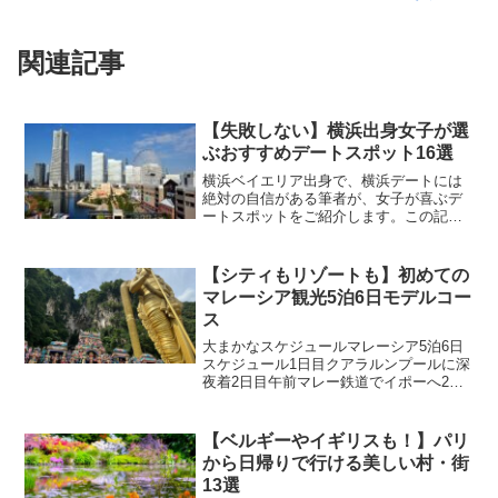
関連記事
【失敗しない】横浜出身女子が選
ぶおすすめデートスポット16選
横浜ベイエリア出身で、横浜デートには
絶対の自信がある筆者が、女子が喜ぶデ
ートスポットをご紹介します。この記事
を読めば横浜デートが10倍楽しくなるは
ず！洗練された大人のデートにおすすめ
日本大通りいきなりみなとみらいじゃ普
【シティもリゾートも】初めての
通すぎるので、違いを見...
マレーシア観光5泊6日モデルコー
ス
大まかなスケジュールマレーシア5泊6日
スケジュール1日目クアラルンプールに深
夜着2日目午前マレー鉄道でイポーへ2日
目午後〜4日目午前イポーのラグジュアリ
ーリゾートに滞在4日目昼マレー鉄道でク
アラルンプールへ4日目午後クアラルンプ
【ベルギーやイギリスも！】パリ
ールの繁華街...
から日帰りで行ける美しい村・街
13選