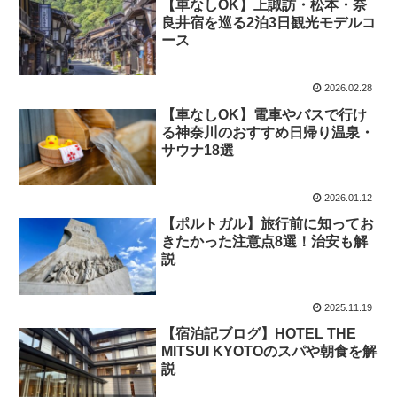
【車なしOK】上諏訪・松本・奈
良井宿を巡る2泊3日観光モデルコ
ース
2026.02.28
【車なしOK】電車やバスで行け
る神奈川のおすすめ日帰り温泉・
サウナ18選
2026.01.12
【ポルトガル】旅行前に知ってお
きたかった注意点8選！治安も解
説
2025.11.19
【宿泊記ブログ】HOTEL THE
MITSUI KYOTOのスパや朝食を解
説