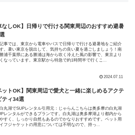
車なしOK】日帰りで行ける関東周辺のおすすめ避暑
9選
記事では、東京から電車やバスで日帰りで行ける避暑地をご紹介
す。暑い東京を脱出して、気持ちの良い夏を過ごしましょう！南
勝浦千葉県にある勝浦は海から吹く冷えた風の影響で、東京より
くなっています。東京駅から特急で約1時間半で行くこ...
2024.07.11
ペットOK】関東周辺で愛犬と一緒に楽しめるアクテ
ビティ34選
白丸湖でSUPレンタル引用元：じゃらんこちらは奥多摩の白丸湖
UPレンタルができるプランです。白丸湖は奥多摩湖より都内から
やすく、しっかり自然もあるのでかなりおすすめです。ペット用
イフジャケットの用意については不明なので、持っ...