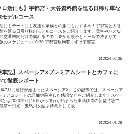
ソロ活にも】宇都宮・大谷資料館を巡る日帰り車な
旅モデルコース
活にもデートにも友達や家族との旅にもおすすめ！宇都宮と大谷
館を巡る日帰り旅のモデルコースをご紹介します。電車やバスな
共交通機関だけで周れるので、昼から餃子とビールで決まりで
旅のスケジュール10:30 宇都宮駅到着まずは宇都宮...
2024.02.05
乗車記】スペーシアXプレミアムシートとカフェに
いて徹底レポート
23年7月に運行が始まったスペーシアX。この記事では、スペーシア
レミアムシートの詳細や乗車した感想などをご紹介します！スペー
Xとは2023年7月15日から運行が始まった東武鉄道の新型特急で
浅草〜日光・鬼怒川を結ぶ特急として以...
2024.01.28