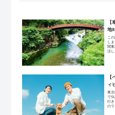
【
地
この
しま
関東
涼し
【
ィ
東京
でS
行き
のラ