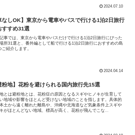
2024.07.10
車なしOK】東京から電車やバスで行ける1泊2日旅行
おすすめ31選
記事では、東京から電車やバスだけで行ける1泊2日旅行にぴった
場所31選と、番外編として船で行ける1泊2日旅行におすすめの島
つご紹介します。
2024.04.14
避粉地】花粉を避けられる国内旅行先15選
地とは避粉地とは、花粉症の原因となるスギやヒノキが生育して
い地域や影響をほとんど受けない地域のことを指します。具体的
本土から遠く離れた離島や、沖縄や北海道など気象条件上スギや
キがほとんどない地域、標高が高く、花粉が飛んでこな...