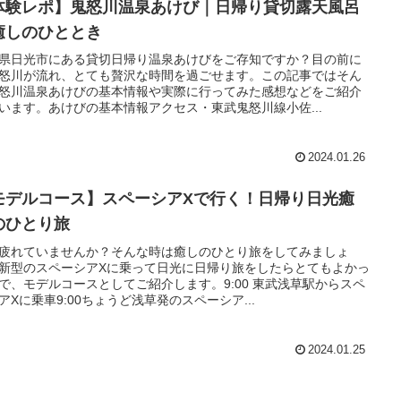
体験レポ】鬼怒川温泉あけび｜日帰り貸切露天風呂
癒しのひととき
県日光市にある貸切日帰り温泉あけびをご存知ですか？目の前に
怒川が流れ、とても贅沢な時間を過ごせます。この記事ではそん
怒川温泉あけびの基本情報や実際に行ってみた感想などをご紹介
います。あけびの基本情報アクセス・東武鬼怒川線小佐...
2024.01.26
モデルコース】スペーシアXで行く！日帰り日光癒
のひとり旅
疲れていませんか？そんな時は癒しのひとり旅をしてみましょ
新型のスペーシアXに乗って日光に日帰り旅をしたらとてもよかっ
で、モデルコースとしてご紹介します。9:00 東武浅草駅からスペ
アXに乗車9:00ちょうど浅草発のスペーシア...
2024.01.25