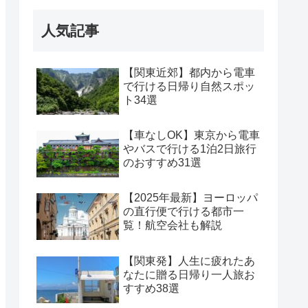
人気記事
【関東近郊】都内から電車
で行ける日帰り自然スポッ
ト34選
【車なしOK】東京から電車
やバスで行ける1泊2日旅行
のおすすめ31選
【2025年最新】ヨーロッパ
の直行便で行ける都市一
覧！航空会社も解説
【関東発】人生に疲れたあ
なたに贈る日帰り一人旅お
すすめ38選