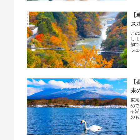
【
ス
この
しま
物で
フェ
【
末
東京
めで
る湖
のも