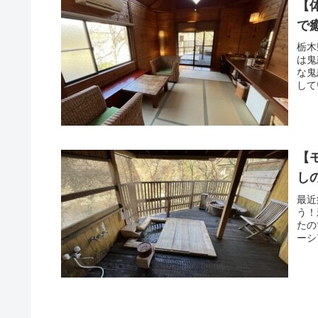
【
で
栃木
は鬼
な鬼
して
【
し
最近
う！
たの
ーシ