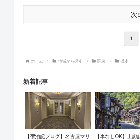
次
1
ホーム
地域から探す
関東
栃木
新着記事
【宿泊記ブログ】名古屋マリ
【車なしOK】上諏