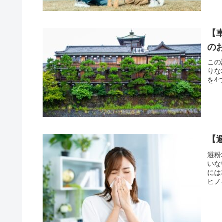
【
の
この
りな
を4
【
避粉
いな
には
ヒノ