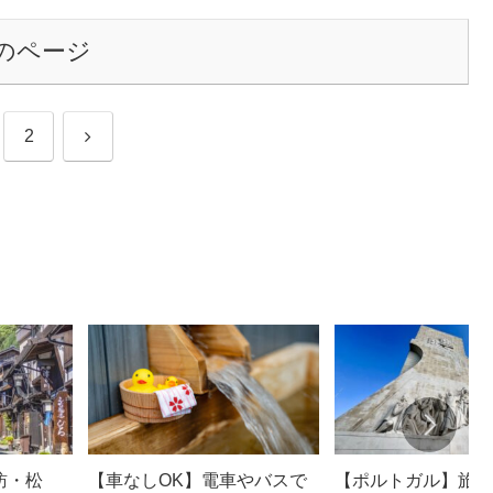
のページ
次
2
へ
訪・松
【車なしOK】電車やバスで
【ポルトガル】旅行