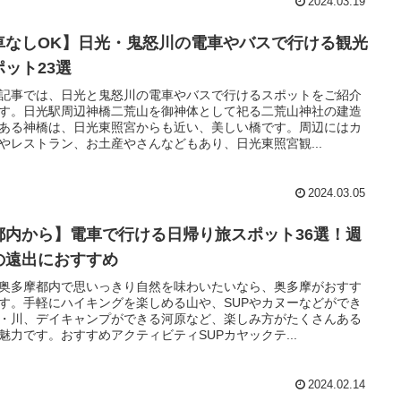
2024.03.19
車なしOK】日光・鬼怒川の電車やバスで行ける観光
ポット23選
記事では、日光と鬼怒川の電車やバスで行けるスポットをご紹介
す。日光駅周辺神橋二荒山を御神体として祀る二荒山神社の建造
ある神橋は、日光東照宮からも近い、美しい橋です。周辺にはカ
やレストラン、お土産やさんなどもあり、日光東照宮観...
2024.03.05
都内から】電車で行ける日帰り旅スポット36選！週
の遠出におすすめ
奥多摩都内で思いっきり自然を味わいたいなら、奥多摩がおすす
す。手軽にハイキングを楽しめる山や、SUPやカヌーなどができ
・川、デイキャンプができる河原など、楽しみ方がたくさんある
魅力です。おすすめアクティビティSUPカヤックテ...
2024.02.14