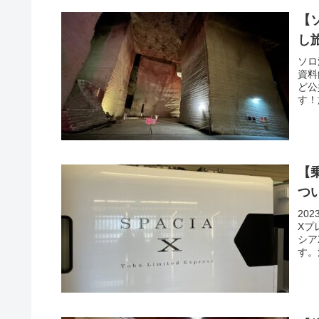
【
し
ソロ
資料
ど公
す！
【
つ
20
Xプ
シア
す。