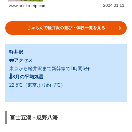
スポットをご紹介します。軽井沢駅から徒歩でアクセス可
能旧軽銀座素敵な雑貨屋さんや軽井沢...
2024.01.13
www.arinko-trip.com
じゃらんで軽井沢の遊び・体験一覧を見る
軽井沢
🚃アクセス
東京から軽井沢まで新幹線で1時間6分
🌡
8月の平均気温
22.5℃（東京より約−7℃）
富士五湖・忍野八海