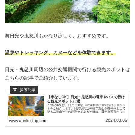
奥日光や鬼怒川もかなり涼しく、おすすめです。
温泉やトレッキング、カヌーなどを体験できます。
日光・鬼怒川周辺の公共交通機関で行ける観光スポットは
こちらの記事でご紹介しています。
【車なしOK】日光・鬼怒川の電車やバスで行け
る観光スポット23選
この記事では、日光と鬼怒川の電車やバスで行けるスポッ
トをご紹介します。日光駅周辺神橋二荒山を御神体として
祀る二荒山神社の建造物である神橋は、日光東照宮からも
近い、美しい橋です。周辺にはカフェやレストラン、お土
産やさんなどもあり、日光東照宮観...
2024.03.05
www.arinko-trip.com