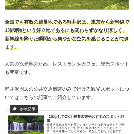
全国でも有数の避暑地である軽井沢は、東京から新幹線で
1時間強という好立地であるにも関わらずかなり涼しく、
新幹線を降りた瞬間から爽やかな空気を感じることができ
ます。
人気の観光地のため、レストランやカフェ、観光スポット
も豊富です。
軽井沢周辺の公共交通機関のみで行ける観光スポットにつ
いてはこちらの記事でご紹介しています。
【車なしでOK】軽井沢観光おすすめスポット17
選
軽井沢観光は車が必要というイメージはありませんか？軽
井沢は実は車なしでも行ける観光地がたくさんあるんで
す！毎年軽井沢に行く筆者が、車なしでも行けるおすすめ