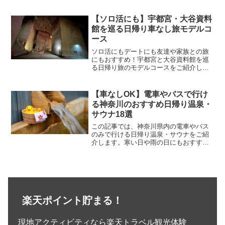
可能です。また、階下には「bills 七里ヶ
浜」があり、徒歩圏内にカレーの名店
「珊瑚礁」や海が見える「ダブルドアー
【ソロ活にも】宇都宮・大谷資料
ズ」...
館を巡る日帰り車なし旅モデルコ
ース
ソロ活にもデートにも友達や家族との旅
にもおすすめ！宇都宮と大谷資料館を巡
る日帰り旅のモデルコースをご紹介しま
す。電車やバスなど公共交通機関だけで
周れるので、昼から餃子とビールで決ま
りです！旅のスケジュール10:30 宇都宮
【車なしOK】電車やバスで行け
駅到着まずは宇都宮...
る神奈川のおすすめ日帰り温泉・
サウナ18選
この記事では、神奈川県内の電車やバス
のみで行ける日帰り温泉・サウナをご紹
介します。寒い日や雨の日にもおすすめ
です。箱根や湯河原などの有名温泉地だ
けでなく、横浜や鎌倉、厚木など幅広く
ご紹介しています。日帰り温泉を探して
いる方の参考になれば幸いです。
楽天ポイント貯まる！
現地アクティビティなら楽天トラベル観光体験