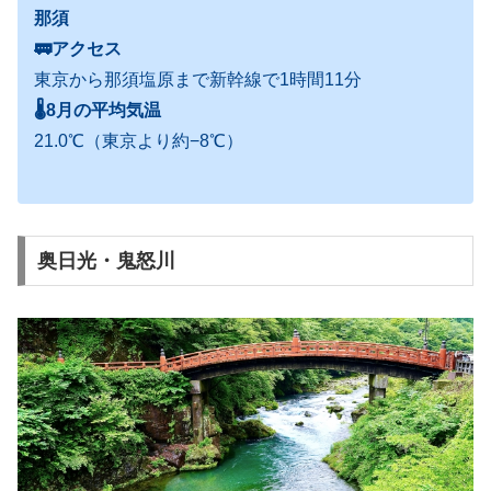
那須
🚃アクセス
東京から那須塩原まで新幹線で1時間11分
🌡
8月の平均気温
21.0℃（東京より約−8℃）
奥日光・鬼怒川