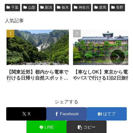
千葉
山梨
新潟
栃木
神奈川
群馬
長野
人気記事
【関東近郊】都内から電車で
【車なしOK】東京から電車
行ける日帰り自然スポット34
やバスで行ける1泊2日旅行
選
おすすめ31選
シェアする
X
Facebook
はてブ
LINE
コピー