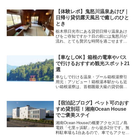
を読めば横浜デートが10倍楽しくなるは
ず！洗練された大人のデートにおすすめ
日本大通りいきなりみなとみらいじゃ普
【体験レポ】鬼怒川温泉あけび｜
通すぎるので、違いを見...
日帰り貸切露天風呂で癒しのひと
とき
栃木県日光市にある貸切日帰り温泉あけ
びをご存知ですか？目の前には鬼怒川が
流れ、とても贅沢な時間を過ごせます。
この記事ではそんな鬼怒川温泉あけびの
基本情報や実際に行ってみた感想などを
ご紹介しています。あけびの基本情報ア
【車なしOK】箱根の電車やバス
クセス・東武鬼怒川線小佐...
で行けるおすすめ観光スポット21
選
車なしで行ける温泉・プール箱根湯寮引
用元：アソビュー！箱根湯本駅からも近
い箱根湯寮は、首都圏最大級の貸切個室
露天風呂が人気の日帰り温泉施設です。
「古民家風の里山温泉」をイメージして
作られており、どこか懐かしさを感じる
【宿泊記ブログ】ペット可のおす
落ち着いた雰囲気が魅力で...
すめ貸別荘！湘南Ocean House
でご褒美ステイ
湘南Ocean Houseの概要アクセス江ノ島
電鉄「七里ヶ浜駅」から徒歩2分です。無
料駐車場も1台あるので、車でもアクセス