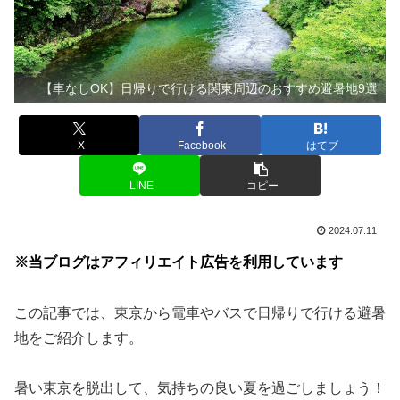
【車なしOK】日帰りで行ける関東周辺のおすすめ避暑地9選
X
Facebook
はてブ
LINE
コピー
2024.07.11
※当ブログはアフィリエイト広告を利用しています
この記事では、東京から電車やバスで日帰りで行ける避暑
地をご紹介します。
暑い東京を脱出して、気持ちの良い夏を過ごしましょう！