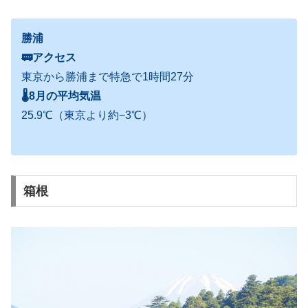
勝浦
🚃アクセス
東京から勝浦まで特急で1時間27分
🌡8月の平均気温
25.9℃（東京より約−3℃）
箱根