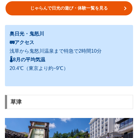
じゃらんで日光の遊び・体験一覧を見る
奥日光・鬼怒川
🚃アクセス
浅草から鬼怒川温泉まで特急で2時間10分
🌡
8月の平均気温
20.4℃（東京より約−9℃）
草津