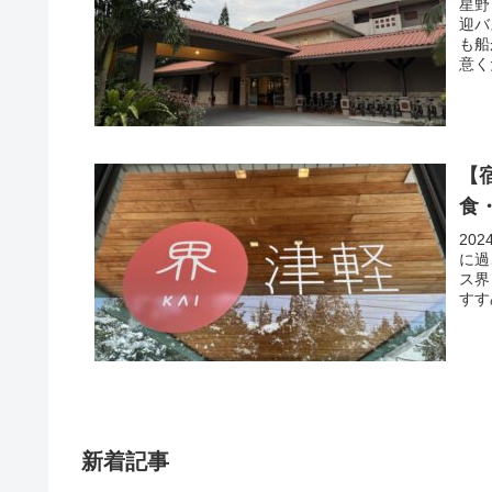
星野
迎バ
も船
意く
【
食
20
に過
ス界
すす
新着記事