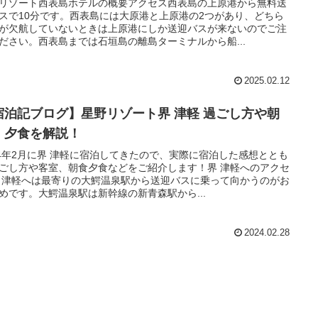
リゾート西表島ホテルの概要アクセス西表島の上原港から無料送
スで10分です。西表島には大原港と上原港の2つがあり、どちら
が欠航していないときは上原港にしか送迎バスが来ないのでご注
ださい。西表島までは石垣島の離島ターミナルから船...
2025.02.12
宿泊記ブログ】星野リゾート界 津軽 過ごし方や朝
・夕食を解説！
24年2月に界 津軽に宿泊してきたので、実際に宿泊した感想ととも
ごし方や客室、朝食夕食などをご紹介します！界 津軽へのアクセ
 津軽へは最寄りの大鰐温泉駅から送迎バスに乗って向かうのがお
めです。大鰐温泉駅は新幹線の新青森駅から...
2024.02.28