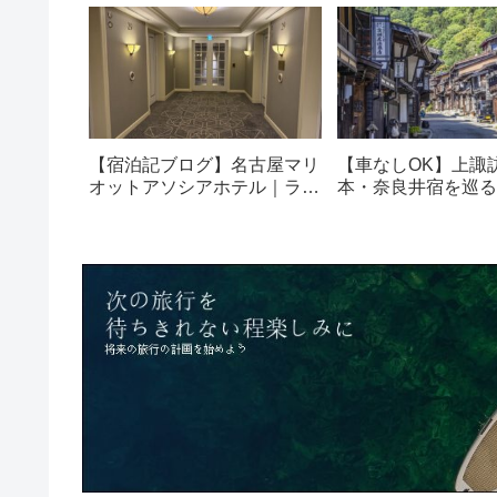
【宿泊記ブログ】名古屋マリ
【車なしOK】上諏
オットアソシアホテル｜ラウ
本・奈良井宿を巡る
ンジ・朝食も解説！
光モデルコース