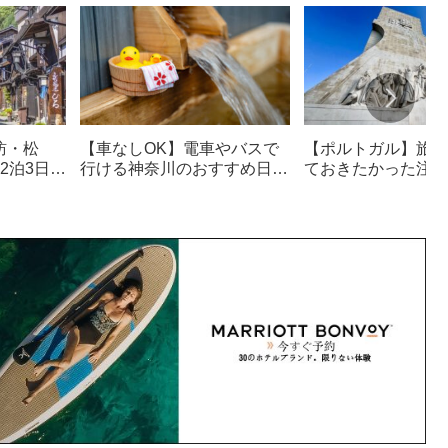
訪・松
【車なしOK】電車やバスで
【ポルトガル】旅行
2泊3日観
行ける神奈川のおすすめ日帰
ておきたかった注意
り温泉・サウナ18選
治安も解説