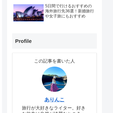
5日間で行けるおすすめの
海外旅行先36選！新婚旅行
や女子旅にもおすすめ
前に知っ
【宿泊記ブログ】HOTEL
Profile
点8選！
THE MITSUI KYOTOのスパ
や朝食を解説
この記事を書いた人
ありんこ
旅行が大好きなライター。好き