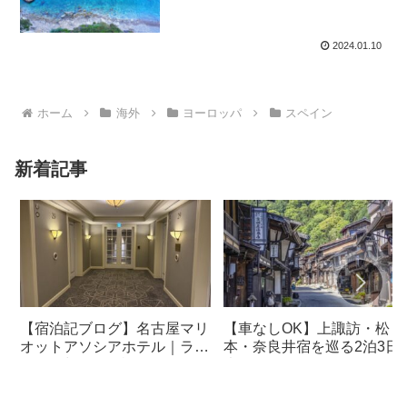
2024.01.10
ホーム
海外
ヨーロッパ
スペイン
新着記事
【宿泊記ブログ】名古屋マリ
【車なしOK】上諏訪・松
オットアソシアホテル｜ラウ
本・奈良井宿を巡る2泊3日
ンジ・朝食も解説！
光モデルコース