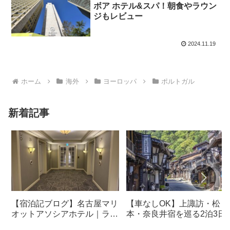
ボア ホテル&スパ！朝食やラウン
ジもレビュー
2024.11.19
ホーム
海外
ヨーロッパ
ポルトガル
新着記事
【宿泊記ブログ】名古屋マリ
【車なしOK】上諏訪・松
オットアソシアホテル｜ラウ
本・奈良井宿を巡る2泊3日
ンジ・朝食も解説！
光モデルコース