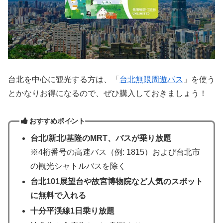
台北を中心に観光する方は、「
台北無限周遊パス
」を使う
とかなりお得になるので、ぜひ購入しておきましょう！
おすすめポイント
台北/新北/基隆のMRT、バスが乗り放題
※4桁番号の高速バス（例: 1815）および台北市
の観光シャトルバスを除く
台北101展望台や故宮博物院など人気のスポット
に無料で入れる
十分平渓線1日乗り放題