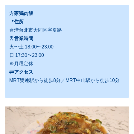
方家鶏肉飯
📍
住所
台湾台北市大同区寧夏路
⏰
営業時間
火〜土 18:00〜23:00
日 17:30〜23:00
※月曜定休
🚃
アクセス
MRT雙連駅から徒歩8分／MRT中山駅から徒歩10分