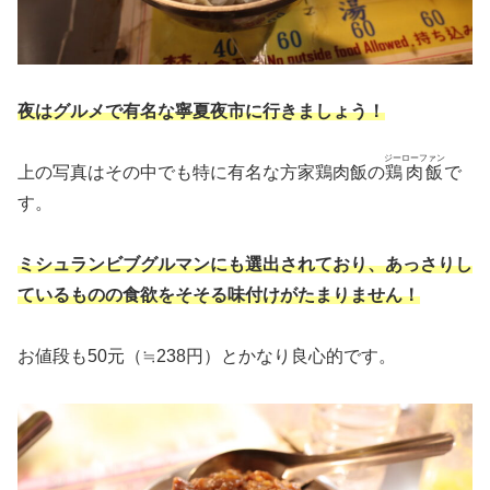
夜はグルメで有名な寧夏夜市に行きましょう！
ジーローファン
上の写真はその中でも特に有名な方家鶏肉飯の
鶏肉飯
で
す。
ミシュランビブグルマンにも選出されており、あっさりし
ているものの食欲をそそる味付けがたまりません！
お値段も50元（≒238円）とかなり良心的です。