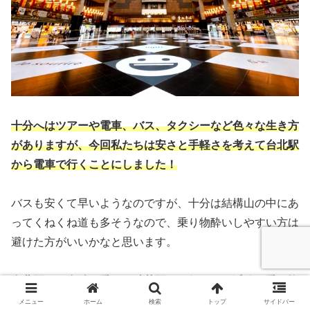
十分へはツアーや電車、バス、タクシーなど色々な生き方
がありますが、今回私たちは安さと手軽さを考えて台北駅
から電車で行くことにしました！
バスも安くて早いようなのですが、十分は結構山の中にあ
ってくねくね道も多そうなので、乗り物酔いしやすい方は
避けた方がいいかなと思います。
台北駅から台鉄に乗って瑞芳駅まで行き、平渓線に乗り換
えて十分駅まで行きます。
メニュー
ホーム
検索
トップ
サイドバー