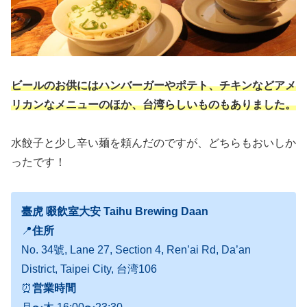
ビールのお供にはハンバーガーやポテト、チキンなどアメ
リカンなメニューのほか、台湾らしいものもありました。
水餃子と少し辛い麺を頼んだのですが、どちらもおいしか
ったです！
臺虎 啜飲室大安 Taihu Brewing Daan
📍
住所
No. 34號, Lane 27, Section 4, Ren’ai Rd, Da’an
District, Taipei City, 台湾106
⏰
営業時間