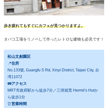
歩き疲れてもすぐ
に
カフェが見つかりますよ。
タバコ工場をリノベして作ったレトロな建物も必見です！
松山文創園区
📍
住所
No.133號, Guangfu S Rd, Xinyi District, Taipei City, 台
湾11072
🚃
アクセス
MRT市政府駅から徒歩7分／三徑就荒 Hermit’s Hutか
ら徒歩1分
⏰
営業時間