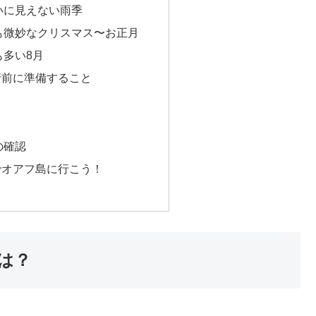
いに見えない雨季
も微妙なクリスマス〜お正月
も多い8月
行前に準備すること
の確認
でオアフ島に行こう！
は？