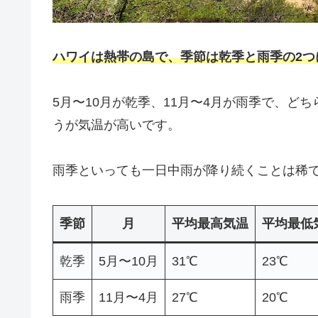
ハワイは熱帯の島で、季節は乾季と雨季の2つ
5月〜10月が乾季、11月〜4月が雨季で、ど
うが気温が高いです。
雨季といっても一日中雨が降り続くことは稀
季節
月
平均最高気温
平均最低
乾季
5月〜10月
31℃
23℃
雨季
11月〜4月
27℃
20℃