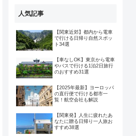
人気記事
【関東近郊】都内から電車
で行ける日帰り自然スポッ
ト34選
【車なしOK】東京から電車
やバスで行ける1泊2日旅行
のおすすめ31選
【2025年最新】ヨーロッパ
の直行便で行ける都市一
覧！航空会社も解説
【関東発】人生に疲れたあ
なたに贈る日帰り一人旅お
すすめ38選