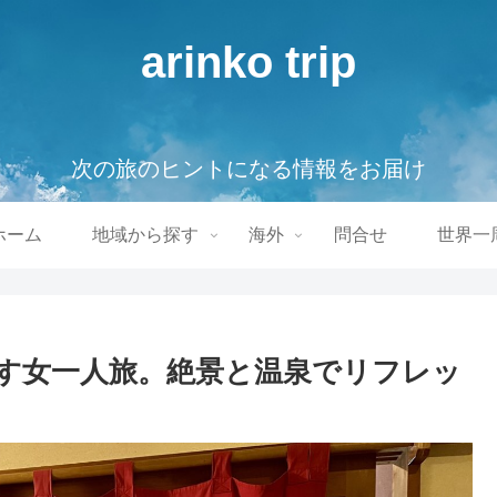
arinko trip
次の旅のヒントになる情報をお届け
ホーム
地域から探す
海外
問合せ
世界一
す女一人旅。絶景と温泉でリフレッ