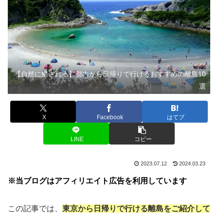
【自然に癒される】都内から日帰りで行けるおすすめの離島10
選
X
Facebook
はてブ
LINE
コピー
2023.07.12
2024.03.23
※当ブログはアフィリエイト広告を利用しています
この記事では、
東京から日帰りで行ける離島をご紹介して