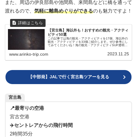
また、周辺の伊良部島や池間島、来間島などに橋を通って
渡れるので、
気軽に離島めぐりができる
のも魅力ですよ！
【宮古島】海以外も！おすすめの観光・アクティ
ビティ50選
この記事では海の観光・アクティビティを17個、海以外の
観光・アクティビティを33個ご紹介します。ぜひ参考にし
てみてくださいね！海の観光・アクティビティSUP透明度
が高い宮古島の海でSUPをするなら、クリアSUPがおすす
めです！SUP越しに竜...
2023.11.25
www.arinko-trip.com
【中部発】JALで行く宮古島ツアーを見る
宮古島
📍最寄りの空港
宮古空港
✈️セントレアからの飛行時間
2時間35分