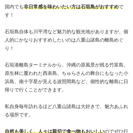
国内でも
非日常感を味わいたい方は石垣島がおすすめ
で
す！
石垣島自体も川平湾など魅力的な観光地がありますが、個
人的にかなりおすすめしたいのは八重山諸島の離島めぐ
り！
石垣港離島ターミナルから、沖縄の原風景が残る竹富島、
原生林に覆われた西表島、ちゅらさんの舞台にもなった小
浜島、南十字星が見える波照間島など、個性的な離島に日
帰りで行くことができます。
私自身毎年訪れるほど八重山諸島は大好きで、魅力あふれ
る場所です。
自然も美しく、人々は親切で食べ物もおいしい
のでぜひ行