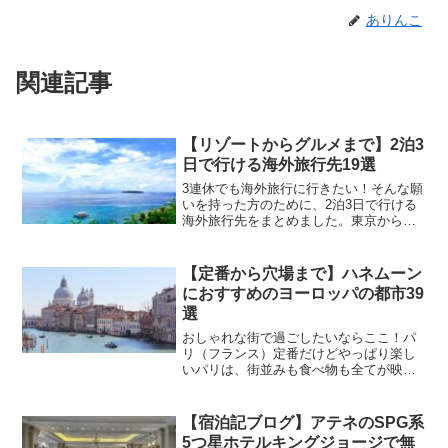
ありんこ
関連記事
【リゾートからグルメまで】2泊3
日で行ける海外旅行先19選
3連休でも海外旅行に行きたい！そんな願
いを持った方のために、2泊3日で行ける
海外旅行先をまとめました。東京からの
所要時間、航空券の予算、ベストシーズ
ンもまとめているので、ぜひ参考にして
みてくださいね！東アジアソウル（韓
【定番から穴場まで】ハネムーン
国）まずは定番のソウル...
におすすめのヨーロッパの都市39
選
おしゃれな街で過ごしたいならここ！パ
リ（フランス）定番だけどやっぱり楽し
いパリは、街並みも食べ物も全てが映画
の中のようなロマンチックさでハネムー
ンにおすすめです！パリだけでももちろ
ん素敵ですが、公共交通機関が発達して
【宿泊記ブログ】アテネのSPG系
いるので、フランスの可愛...
5つ星ホテルキングジョージで無