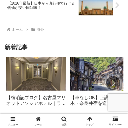
【2026年最新】日本から直行便で行ける
物価が安い国18選！
ホーム
海外
新着記事
【宿泊記ブログ】名古屋マリ
【車なしOK】上諏訪・松
オットアソシアホテル｜ラウ
本・奈良井宿を巡る2泊3日
ンジ・朝食も解説！
光モデルコース
メニュー
ホーム
検索
トップ
サイドバー