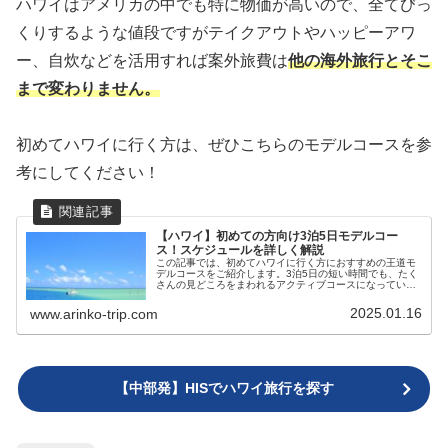
ハワイはアメリカの中でも特に物価が高いので、全てびっ
くりするような値段ですがテイクアウトやハッピーアワ
ー、自炊などを活用すれば案外旅費は
他の海外旅行とそこ
まで変わりません。
初めてハワイに行く方は、ぜひこちらのモデルコースを参
考にしてください！
【ハワイ】初めての方向け3泊5日モデルコー
ス！スケジュールを詳しく解説
この記事では、初めてハワイに行く方におすすめの王道モ
デルコースをご紹介します。3泊5日の短い時間でも、たく
さんの見どころをまわれるアクティブコースになっていま
す！1日目：機内泊日本からハワイに行く便は基本夜発、
午前着です。そのため1日目は機...
2025.01.16
www.arinko-trip.com
【中部発】HISでハワイ旅行を探す