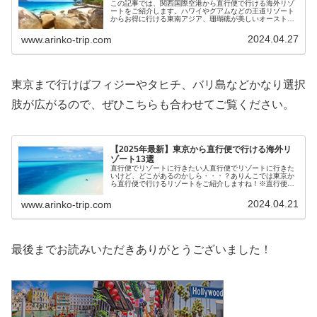
この記事では、関西国際空港から直行便で行ける海外リゾ
ートをご紹介します。ハワイやグアムなどの王道リゾート
からお得に行ける東南アジア、珊瑚礁が美しいオーストラ
リアのケアンズなど、関空から行けるリゾートは多くあり
ます。なお、航空会社や所要時間などの情報は2026年4月
2024.04.27
www.arinko-trip.com
時点のものになります。
東京まで行けばフィジーやタヒチ、バリ島などかなり選択
肢が広がるので、ぜひこちらも合わせてご覧ください。
【2025年最新】東京から直行便で行ける海外リ
ゾート13選
直行便でリゾートに行きたい人直行便でリゾートに行きた
いけど、どこがあるのかしら・・・？ありんこでは東京か
ら直行便で行けるリゾートをご紹介しますね！※直行便の
有無や空港、航空会社などの情報は2025年2月時点のもの
になりますアジアバリ島（イン...
2024.04.21
www.arinko-trip.com
最後までお読みいただきありがとうございました！