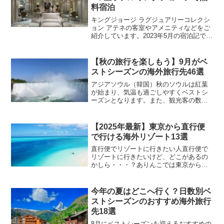
料宿泊
キングジョージ ラグジュアリーコレクシ
ョン アテネの客室やアメニティなどをご
紹介しています。2023年5月の宿泊記で
す。マリオットの無料宿泊特典で予約
し、デラックスルームに宿泊しました。
アテネのホテルを検討されている方の参
【秋の旅行を楽しもう】9月がベ
考になれば幸いです。
ストシーズンの海外旅行先46選
アジアソウル（韓国）秋のソウルは紅葉
が始まり、気温も過ごしやすくベストシ
ーズンとなります。また、観光客の数も
減り航空券も夏と比べて安いです。日本
では9月もまだ暑いところが多いですが、
ソウルは日本より少し涼しい場合が多い
【2025年最新】東京から直行便
です。残暑を避けたい方...
で行ける海外リゾート13選
直行便でリゾートに行きたい人直行便で
リゾートに行きたいけど、どこがあるの
かしら・・・？ありんこでは東京から直
行便で行けるリゾートをご紹介します
ね！※直行便の有無や空港、航空会社な
どの情報は2025年2月時点のものになりま
今年の夏はどこへ行く？日数別ベ
すアジアバリ島（イン...
ストシーズンのおすすめ海外旅行
先18選
8月にベストシーズンを迎えるおすすめの