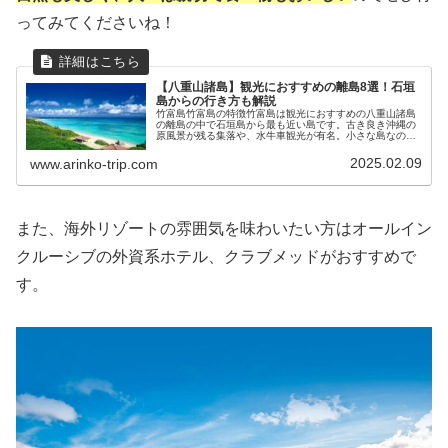
ってみてくださいね！
【八重山諸島】観光におすすめの離島8選！石垣
島からの行き方も解説
竹富島竹富島の特徴竹富島は観光におすすめの八重山諸島
の離島の中で石垣島から最も近い島です。古き良き沖縄の
原風景が残る集落や、水牛車観光が有名。小さな島なの
で、自転車などで島を回ることができます。星のや竹富島
もあるので、離島でラグジュアリーな...
2025.02.09
www.arinko-trip.com
また、海外リゾートの雰囲気を味わいたい方はオールイン
クルーシブの外資系ホテル、クラブメッドがおすすめで
す。