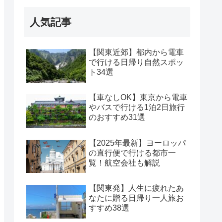
人気記事
【関東近郊】都内から電車
で行ける日帰り自然スポッ
ト34選
【車なしOK】東京から電車
やバスで行ける1泊2日旅行
のおすすめ31選
【2025年最新】ヨーロッパ
の直行便で行ける都市一
覧！航空会社も解説
【関東発】人生に疲れたあ
なたに贈る日帰り一人旅お
すすめ38選