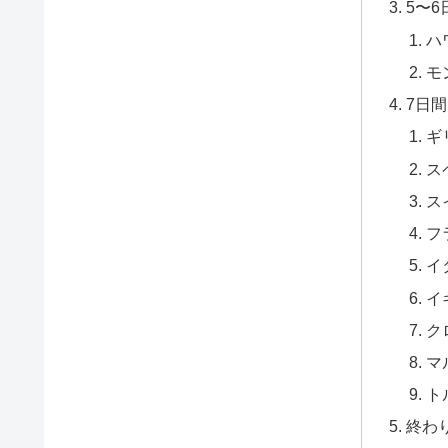
5〜
ハ
モ
7日
ギ
ス
ス
フ
イ
イ
ク
マ
ト
終わ