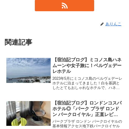
ありんこ
関連記事
【宿泊記ブログ】ミコノス島ハネ
ムーンや女子旅に！ベルヴェデー
レホテル
2023年5月にミコノス島のベルヴェデーレ
ホテルに泊まってきました！白を基調と
したとてもおしゃれなホテルで、ハネム
ーンや女子旅にぴったりでした。ぜひ参
考にしてみてください！ミコノス島ベル
ヴェデーレホテルへのアクセスミコノス
【宿泊記ブログ】ロンドンコスパ
国営空港からは車で...
ホテル◎「パーク プラザ ロンド
ン パークロイヤル」正直レビュ
ー
パークプラザ ロンドン パークロイヤルの
基本情報アクセス地下鉄パークロイヤル