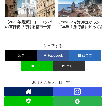
【2025年最新】ヨーロッパ
アマルフィ海岸はがっかり
の直行便で行ける都市一覧！
て本当？旅行前に知ってお
航空会社も解説
たかった注意点も解説
シェアする
X
Facebook
はてブ
LINE
コピー
ありんこをフォローする