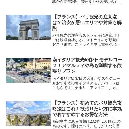
駅から徒歩3分、最寄りのバス停からも徒
歩3分と好立地です。ロンドン・ヒースロ
ー空港からは公共交通機関で40分前後で
す。主要観光地からのアクセスは下記の
【フランス】パリ観光の注意点
通りです。主要...
は？治安が悪いエリアや対策も解
説
パリ観光の注意点ストライキに注意パリ
では鉄道会社などのストライキが頻繁に
起こります。ストライキ中は電車やバス
が動かなかったり、本数が極端に減った
りするので道も駅もかなり混雑します。
大体はストライキについて事前に通達が
南イタリア観光5泊7日モデルコー
あるので、パリに行かれる...
ス！アマルフィや島も満喫する欲
張りプラン
南イタリア5泊7日の大まかなスケジュー
ルおすすめの南イタリアモデルコースは
こちらです！ナポリ、アマルフィ、カプ
リ島、プローチダ島と4都市周遊の欲張り
コースとなっています。1日目日本からナ
ポリへ出発2日目ナポリからアマルフィへ
【フランス】初めてのパリ観光攻
移動3日目終日ア...
略法はこれ！欲張りたい方に本気
でおすすめするお得な方法
※記事内にある情報は2024年10月時点の
ものです。憧れのパリ、せっかくなら目