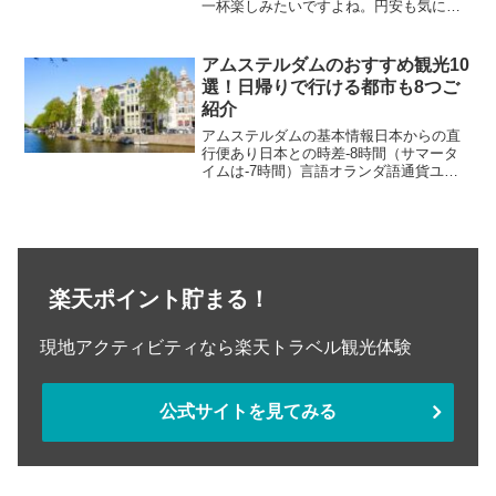
一杯楽しみたいですよね。円安も気にな
るなか、かなりお得にパリ観光を楽しん
できたので、おすすめの方法をご紹介し
ます。フランス・パリをお得に観光する
アムステルダムのおすすめ観光10
には？無料スポット...
選！日帰りで行ける都市も8つご
紹介
アムステルダムの基本情報日本からの直
行便あり日本との時差-8時間（サマータ
イムは-7時間）言語オランダ語通貨ユー
ロチップ文化基本はなしアムステルダム
のおすすめ観光アムステルダムの運河ア
ムステルダムといったら外せないのが運
河！「アムステルダム...
楽天ポイント貯まる！
現地アクティビティなら楽天トラベル観光体験
公式サイトを見てみる