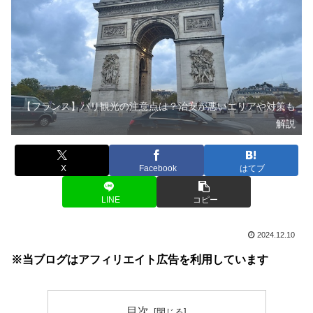
【フランス】パリ観光の注意点は？治安が悪いエリアや対策も
解説
X
Facebook
はてブ
LINE
コピー
2024.12.10
※当ブログはアフィリエイト広告を利用しています
目次