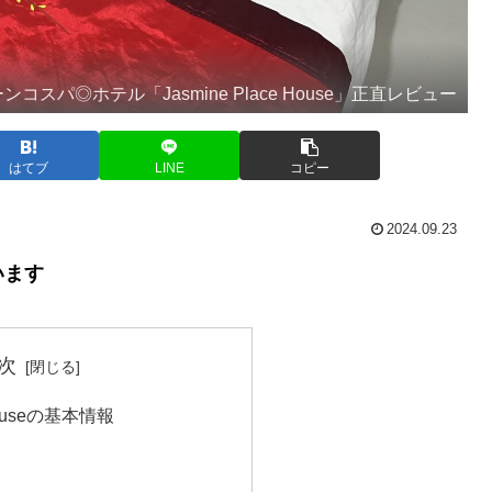
スパ◎ホテル「Jasmine Place House」正直レビュー
はてブ
LINE
コピー
2024.09.23
います
次
 Houseの基本情報