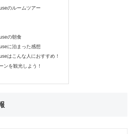
e Houseのルームツアー
Houseの朝食
e Houseに泊まった感想
ce Houseはこんな人におすすめ！
ーンを観光しよう！
情報