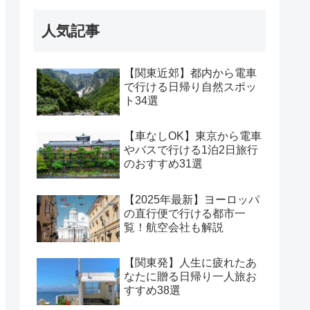
人気記事
【関東近郊】都内から電車
で行ける日帰り自然スポッ
ト34選
【車なしOK】東京から電車
やバスで行ける1泊2日旅行
のおすすめ31選
【2025年最新】ヨーロッパ
の直行便で行ける都市一
覧！航空会社も解説
【関東発】人生に疲れたあ
なたに贈る日帰り一人旅お
すすめ38選