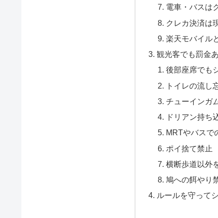
電車・バスは
クレカ決済は
楽天モバイルと
観光客でも罰金
後部座席でも
トイレの流し
チューインガ
ドリアン持ち
MRTやバスで
ポイ捨て禁止
横断歩道以外
鳩への餌やり
ルールを守って