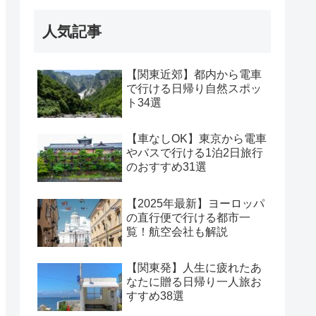
人気記事
【関東近郊】都内から電車
で行ける日帰り自然スポッ
ト34選
【車なしOK】東京から電車
やバスで行ける1泊2日旅行
のおすすめ31選
【2025年最新】ヨーロッパ
の直行便で行ける都市一
覧！航空会社も解説
【関東発】人生に疲れたあ
なたに贈る日帰り一人旅お
すすめ38選