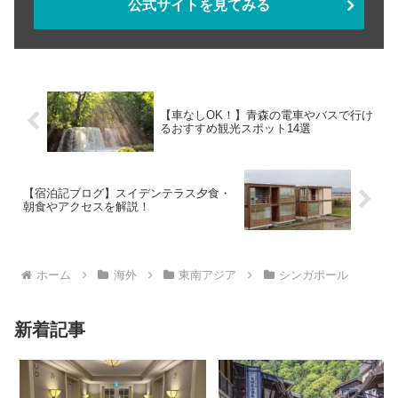
公式サイトを見てみる
【車なしOK！】青森の電車やバスで行け
るおすすめ観光スポット14選
【宿泊記ブログ】スイデンテラス夕食・
朝食やアクセスを解説！
ホーム
海外
東南アジア
シンガポール
新着記事