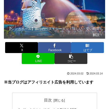
【シンガポール】旅行のベストシーズン！涼しい・安い時期も
解説！
X
Facebook
はてブ
LINE
コピー
2024.03.02
2024.03.14
※当ブログはアフィリエイト広告を利用しています
目次