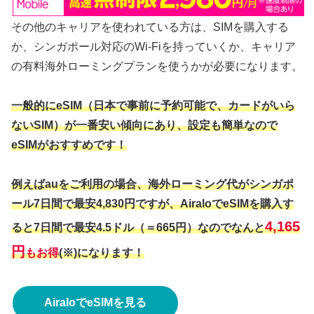
その他のキャリアを使われている方は、SIMを購入する
か、シンガポール対応のWi-Fiを持っていくか、キャリア
の有料海外ローミングプランを使うかが必要になります。
一般的にeSIM（日本で事前に予約可能で、カードがいら
ないSIM）が一番安い傾向にあり、設定も簡単なので
eSIMがおすすめです！
例えばauをご利用の場合、海外ローミング代がシンガポ
ール7日間で最安4,830円ですが、AiraloでeSIMを購入す
4,165
ると7日間で最安4.5ドル（＝665円）なのでなんと
円
もお得
(※)になります！
AiraloでeSIMを見る