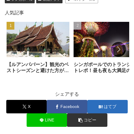
人気記事
【ルアンパバーン】観光のベ
シンガポールでのトランジ
ストシーズンと避けた方がい
トレポ！昼も夜も大満足の
い時期は？
光コース
シェアする
X
Facebook
はてブ
LINE
コピー