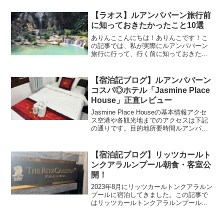
人的にルアンパバーンで1番のおすすめ
は、メコン川で夕日を見ること。雄大な
【ラオス】ルアンパバーン旅行前
メコン川で眺める夕日は、...
に知っておきたかったこと10選
ありんここんにちは！ありんこです！こ
の記事では、私が実際にルアンパバーン
旅行に行って、行く前に知っておきたか
ったことをご紹介します。ルアンパバー
ンに到着してから困ったりどうすればい
いかわからなかったりしたことがいくつ
【宿泊記ブログ】ルアンパバーン
かあったので、これからル...
コスパ◎ホテル「Jasmine Place
House」正直レビュー
Jasmine Place Houseの基本情報アクセ
ス空港や各観光地までのアクセスは下記
の通りです。目的地所要時間ルアンパバ
ーン国際空港車で11分プーシーの丘徒歩
11分（入口まで）ナイトマーケット徒歩6
分ワット・シェントーン徒歩21分クア...
【宿泊記ブログ】リッツカールト
ンクアラルンプール朝食・客室公
開！
2023年8月にリッツカールトンクアラルン
プールに宿泊してきました。この記事で
はリッツカールトンクアラルンプールの
基本情報に加えて、客室や水回り、朝食
などをご紹介します。リッツカールトン