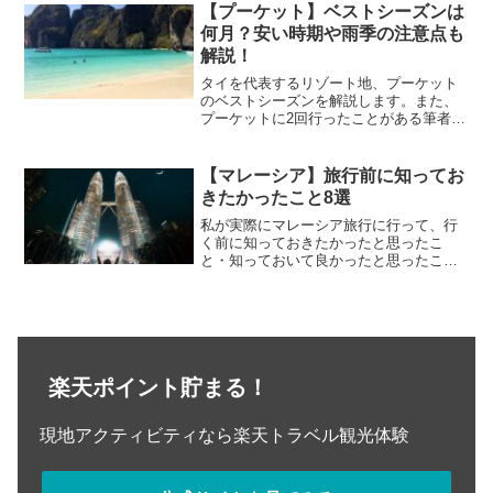
クアラルンプールへのアクセスリッツカ
【プーケット】ベストシーズンは
ールトンクアラルン...
何月？安い時期や雨季の注意点も
解説！
タイを代表するリゾート地、プーケット
のベストシーズンを解説します。また、
プーケットに2回行ったことがある筆者
が、雨季でも楽しめる観光についてもご
紹介します。プーケットの気候の特徴
は？プーケットの気候は熱帯モンスーン
【マレーシア】旅行前に知ってお
気候に属し、乾季、暑季、雨...
きたかったこと8選
私が実際にマレーシア旅行に行って、行
く前に知っておきたかったと思ったこ
と・知っておいて良かったと思ったこと
を8つご紹介します。マレーシア旅行を計
画中の方に役立つ内容になっています。
しっかり準備をして、最高のマレーシア
旅行にしましょう！
楽天ポイント貯まる！
現地アクティビティなら楽天トラベル観光体験