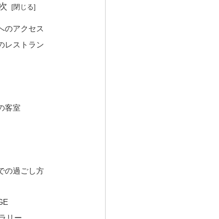
次
へのアクセス
のレストラン
の客室
での過ごし方
GE
ラリー