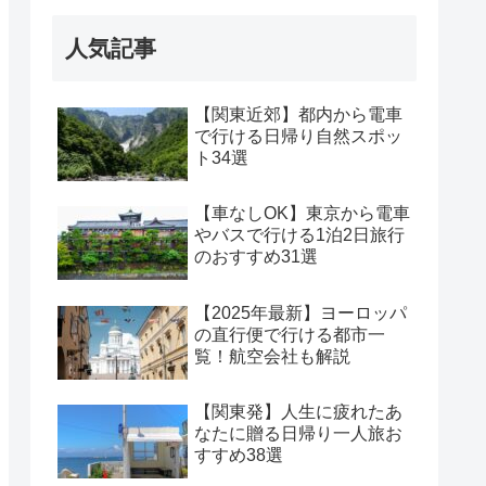
人気記事
【関東近郊】都内から電車
で行ける日帰り自然スポッ
ト34選
【車なしOK】東京から電車
やバスで行ける1泊2日旅行
のおすすめ31選
【2025年最新】ヨーロッパ
の直行便で行ける都市一
覧！航空会社も解説
【関東発】人生に疲れたあ
なたに贈る日帰り一人旅お
すすめ38選