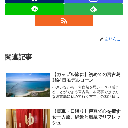
ありんこ
関連記事
【カップル旅に】初めての宮古島
3泊4日モデルコース
小さいながら、大自然を思いっきり感じ
ることができる宮古島。本記事ではそん
な宮古島に初めて行く方向けの3泊4日カ
ップル旅にぴったりなモデルコースをご
紹介します！1日目ランチ：地元の食堂で
宮古そばに舌鼓宮古そば午前中の便で到
【電車・日帰り】伊豆で心を癒す
着したら、まずは宮古...
女一人旅。絶景と温泉でリフレッ
シュ