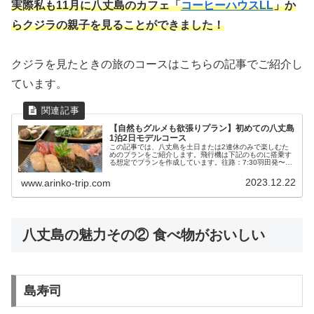
実際私も11月に八丈島のカフェ「
コーヒーハウスLL
」か
らクジラの親子を見ることができました！
クジラを見たときの旅のコースはこちらの記事でご紹介し
ています。
【自然もグルメも欲張りプラン】初めての八丈島
1泊2日モデルコース
この記事では、八丈島を土日または2連休のみで楽しむた
めのプランをご紹介します。飛行機は下記のものに搭乗す
る想定でプランを作成しています。往路：7:30羽田発〜
8:25八丈島着復路：17:30八丈島発〜18:30羽田着1日目午
前：絶景スポット...
2023.12.22
www.arinko-trip.com
八丈島の魅力その② 食べ物がおいしい
島寿司