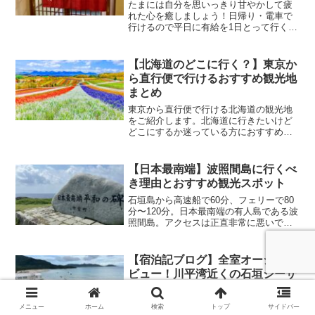
たまには自分を思いっきり甘やかして疲
れた心を癒しましょう！日帰り・電車で
行けるので平日に有給を1日とって行くの
もおすすめです。モデルコース9:00 東京
駅から伊豆高原駅に向けて出発東京から
特急で約2時間、伊豆高原駅に向かいま
【北海道のどこに行く？】東京か
す！普通列車でも...
ら直行便で行けるおすすめ観光地
まとめ
東京から直行便で行ける北海道の観光地
をご紹介します。北海道に行きたいけど
どこにするか迷っている方におすすめの
記事です。定番の札幌や函館だけでな
く、帯広や利尻島などもご紹介していま
す。この記事を読めば自分が北海道のど
【日本最南端】波照間島に行くべ
こに行きたいか分かるはず！
き理由とおすすめ観光スポット
石垣島から高速船で60分、フェリーで80
分〜120分。日本最南端の有人島である波
照間島。アクセスは正直非常に悪いです
が、波照間島はそれでも行く価値があ
る、とても美しい島です。この記事では
そんな波照間島に行くべき理由と、おす
【宿泊記ブログ】全室オーシャン
すめ観光スポットを...
ビュー！川平湾近くの石垣シーサ
イドホテル
2023年6月に沖縄・石垣島にある石垣シー
メニュー
ホーム
検索
トップ
サイドバー