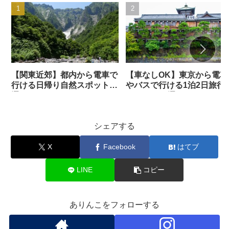
【関東近郊】都内から電車で
【車なしOK】東京から電車
行ける日帰り自然スポット34
やバスで行ける1泊2日旅行
選
おすすめ31選
シェアする
X
Facebook
はてブ
LINE
コピー
ありんこをフォローする