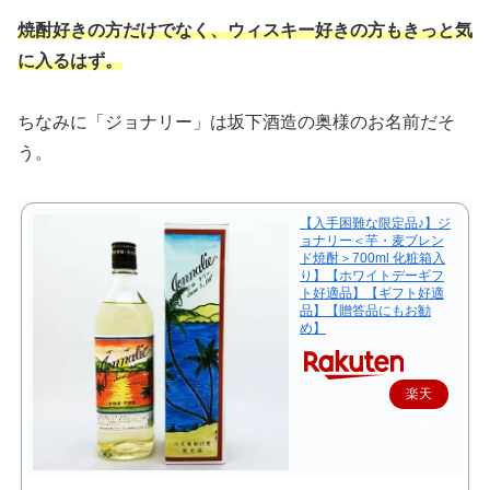
焼酎好きの方だけでなく、ウィスキー好きの方もきっと気
に入るはず。
ちなみに「ジョナリー」は坂下酒造の奥様のお名前だそ
う。
【入手困難な限定品♪】ジ
ョナリー＜芋・麦ブレン
ド焼酎＞700ml 化粧箱入
り】【ホワイトデーギフ
ト好適品】【ギフト好適
品】【贈答品にもお勧
め】
楽天
で購
入