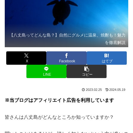
【八丈島ってどんな島？】自然にグルメに温泉、焼酎も！魅力
を徹底解説
X
Facebook
はてブ
LINE
コピー
2023.02.25
2024.05.19
※当ブログはアフィリエイト広告を利用しています
皆さんは八丈島がどんなところか知っていますか？