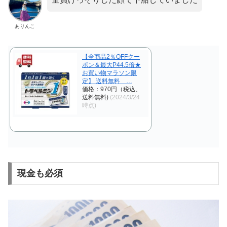
ありんこ
【全商品2％OFFクー
ポン＆最大P44.5倍★
お買い物マラソン限
定】 送料無料 …
価格：970円（税込、
送料無料)
(2024/3/24
時点)
現金も必須