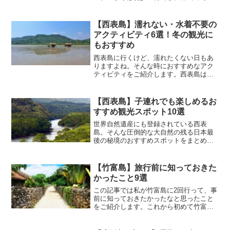
をする際はかなり便利な立地です。ちな
みに駐車場は無料なので、レンタカーを
借りる方も安心です。料金1人あたり1泊1
【西表島】濡れない・水着不要の
万円前後からです...
アクティビティ6選！冬の観光に
もおすすめ
西表島に行くけど、濡れたくない日もあ
りますよね。そんな時におすすめなアク
ティビティをご紹介します。西表島は水
に入らなくても十分楽しめるのでご安心
ください！足以外ほぼ100％濡れないアク
ティビティ由布島ツアー由布島へは水牛
【西表島】子連れでも楽しめるお
車で渡ります西表島か...
すすめ観光スポット10選
世界自然遺産にも登録されている西表
島。そんな圧倒的な大自然の残る日本最
後の秘境のおすすめスポットをまとめま
した。自然が好きな方向けの内容となっ
ています。美しいビーチはもちろん、ジ
ャングルや滝、マングローブなど、子連
【竹富島】旅行前に知っておきた
れでも楽しめるスポットをご紹介してい
かったこと9選
ます。
この記事では私が竹富島に2回行って、事
前に知っておきたかったなと思ったこと
をご紹介します。これから初めて竹富島
に行かれる方の参考になる記事となって
います。持ち物や現地での移動手段、水