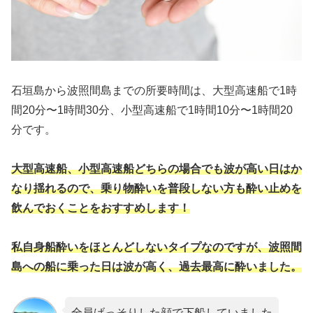
石垣島から波照間島までの所要時間は、大型高速船で1時
間20分〜1時間30分、小型高速船で1時間10分〜1時間20
分です。
大型高速船
、小型高速船ど
ちらの場合でも波が高い日はか
なり揺れるので、乗り物酔いを普段しない方も酔い止めを
飲んでおくことをおすすめします！
私自身船酔いをほとんどしないタイプなのですが、波照間
島への船に乗った日は波が高く、過去最高に酔いました。
全員げっそりした顔で下船していました