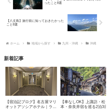
ったこと8選
【八丈島】旅行前に知っておきたかった
こと8選
ホーム
地域から探す
九州・沖縄
沖縄
新着記事
【宿泊記ブログ】名古屋マリ
【車なしOK】上諏訪・松
オットアソシアホテル｜ラウ
本・奈良井宿を巡る2泊3日