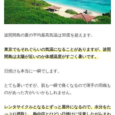
波照間島の夏の平均最高気温は30度を超えます。
東京でもそれぐらいの気温になることがありますが、波照
間島は太陽が近いのか体感温度がすごく暑いです。
日焼けも本当に一瞬でします。
とても暑いですが、肌も一瞬で痛くなるので薄手の羽織も
のがあった方がいいかもしれません。
レンタサイクルとなるとずっと屋外になるので、
水分を
た
っぷり
摂取し、
熱中症とひどい日焼けに注意しながらまわ