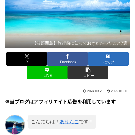
【波照間島】旅行前に知っておきたかったこと7選
X
Facebook
はてブ
LINE
コピー
2024.03.25
2025.01.30
※当ブログはアフィリエイト広告を利用しています
こんにちは！
ありんこ
です！