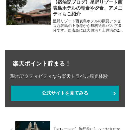
牛車観光を楽しむためのコツなど幅広く
【宿泊記ブログ】星野リゾート西
ご紹介しています。
表島ホテルの朝食や夕食、アメニ
ティもご紹介
星野リゾート西表島ホテルの概要アクセ
ス西表島の上原港から無料送迎バスで10
分です。西表島には大原港と上原港の2つ
があり、どちらも船が欠航していないと
きは上原港にしか送迎バスが来ないので
ご注意ください。西表島までは石垣島の
離島ターミナルから船...
楽天ポイント貯まる！
現地アクティビティなら楽天トラベル観光体験
公式サイトを見てみる
【マレーシア】旅行前に知っておきたか