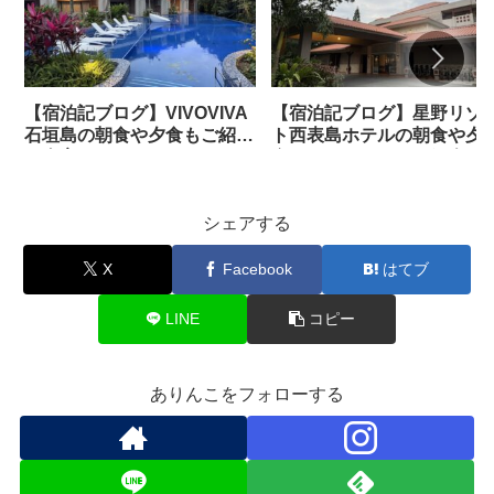
【宿泊記ブログ】VIVOVIVA
【宿泊記ブログ】星野リゾ
石垣島の朝食や夕食もご紹介
ト西表島ホテルの朝食や夕
｜全室スイート
食、アメニティもご紹介
シェアする
X
Facebook
はてブ
LINE
コピー
ありんこをフォローする