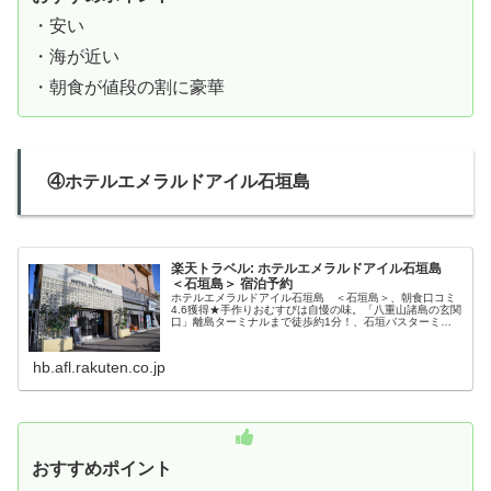
・安い
・海が近い
・朝食が値段の割に豪華
④ホテルエメラルドアイル石垣島
楽天トラベル: ホテルエメラルドアイル石垣島
＜石垣島＞ 宿泊予約
ホテルエメラルドアイル石垣島 ＜石垣島＞、朝食口コミ
4.6獲得★手作りおむすびは自慢の味。「八重山諸島の玄関
口」離島ターミナルまで徒歩約1分！、石垣バスターミナ
ルより徒歩にて約４分 ! 離島ターミナルへは徒歩1分の好立
地！！、駐車場:当ホテ...
hb.afl.rakuten.co.jp
おすすめポイント