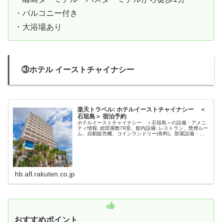
・バルコニー付き
・大浴場あり
③ホテル イーストチャイナシー
楽天トラベル: ホテルイーストチャイナシー ＜
石垣島＞ 宿泊予約
ホテルイーストチャイナシー ＜石垣島＞の設備・アメニ
ティ情報: 総部屋数79室。館内設備: レストラン、禁煙ルー
ム、自動販売機、コインランドリー(有料)。部屋設備・備
品: テレビ、衛星放送、電話、インターネット接続(無線
LAN形式)、湯沸か...
hb.afl.rakuten.co.jp
おすすめポイント