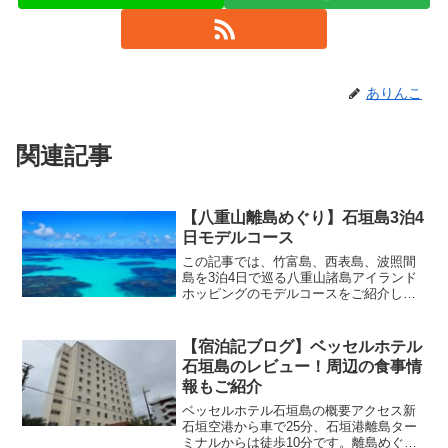
ありんこ
関連記事
【八重山離島めぐり】石垣島3泊4
日モデルコース
この記事では、竹富島、西表島、波照間
島を3泊4日で巡る八重山諸島アイランド
ホッピングのモデルコースをご紹介して
います。拠点は石垣島です。それぞれの
島での観光についてもご紹介していま
す。八重山離島めぐりを検討されている
【宿泊記ブログ】ベッセルホテル
方の参考になれば幸いです。
石垣島のレビュー！周辺の食事情
報もご紹介
ベッセルホテル石垣島の概要アクセス新
石垣空港から車で25分、石垣港離島ター
ミナルからは徒歩10分です。離島めぐり