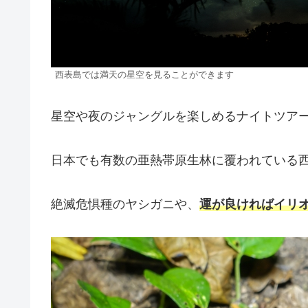
西表島では満天の星空を見ることができます
星空や夜のジャングルを楽しめるナイトツア
日本でも有数の亜熱帯原生林に覆われている
絶滅危惧種のヤシガニや、
運が良ければイリ