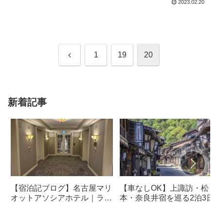
2023.02.20
前
1
19
20
へ
新着記事
【宿泊記ブログ】名古屋マリ
【車なしOK】上諏訪・松
オットアソシアホテル｜ラウ
本・奈良井宿を巡る2泊3日
ンジ・朝食も解説！
光モデルコース