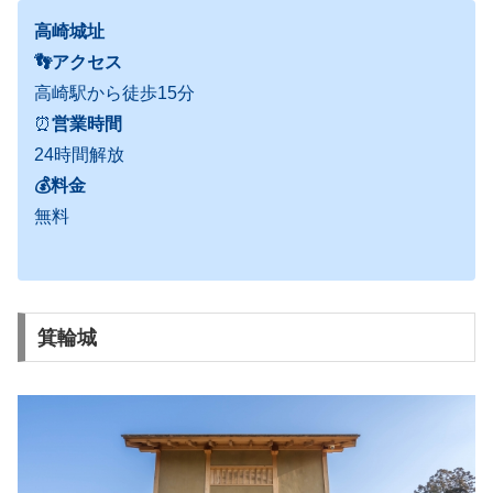
高崎城址
👣アクセス
高崎駅から徒歩15分
⏰
営業時間
24時間解放
💰料金
無料
箕輪城