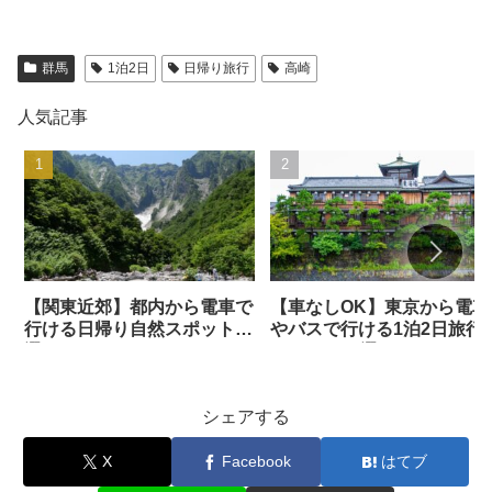
群馬
1泊2日
日帰り旅行
高崎
人気記事
【関東近郊】都内から電車で
【車なしOK】東京から電車
行ける日帰り自然スポット34
やバスで行ける1泊2日旅行
選
おすすめ31選
シェアする
X
Facebook
はてブ