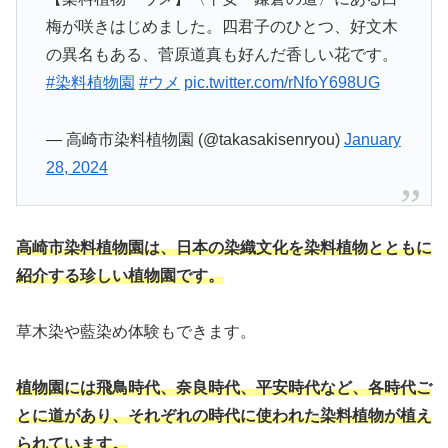
梅が咲きはじめました。四君子のひとつ、好文木
の異名もある、菅原道真も好んだ香しい花です。
#染料植物園
#ウメ
pic.twitter.com/rNfoY698UG
— 高崎市染料植物園 (@takasakisenryou)
January
28, 2024
高崎市染料植物園は、日本の染織文化を染料植物とともに
紹介する珍しい植物園です。
草木染や藍染め体験もできます。
植物園には飛鳥時代、奈良時代、平安時代など、各時代ご
とに道があり、それぞれの時代に使われた染料植物が植え
られています。